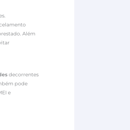
es.
ncelamento
prestado. Além
itar
des
decorrentes
também pode
MEI e