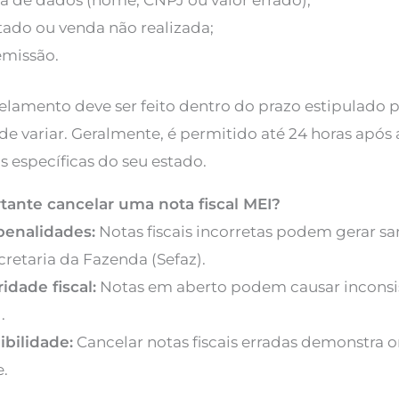
a de dados (nome, CNPJ ou valor errado);
tado ou venda não realizada;
emissão.
lamento deve ser feito dentro do prazo estipulado p
de variar. Geralmente, é permitido até 24 horas após
s específicas do seu estado.
tante cancelar uma nota fiscal MEI?
 penalidades:
Notas fiscais incorretas podem gerar s
cretaria da Fazenda (Sefaz).
idade fiscal:
Notas em aberto podem causar inconsis
.
ibilidade:
Cancelar notas fiscais erradas demonstra 
e.