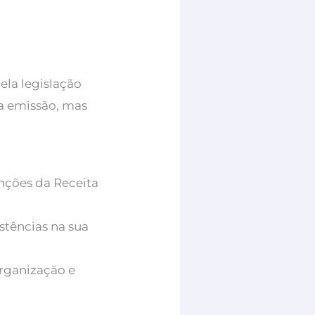
ela legislação
 a emissão, mas
anções da Receita
tências na sua
organização e