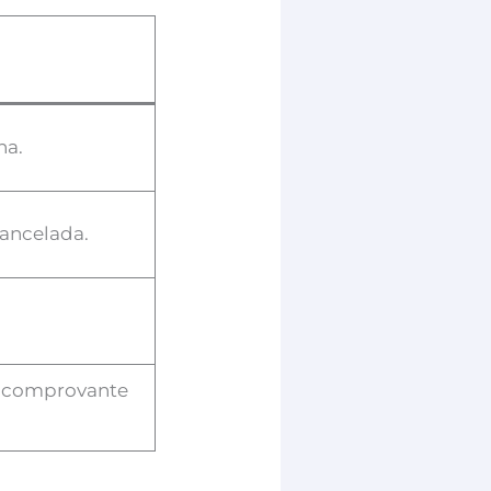
ha.
cancelada.
 o comprovante