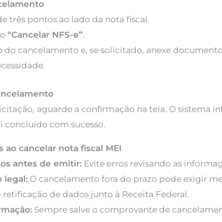
ancelamento
e três pontos ao lado da nota fiscal.
ão
“Cancelar NFS-e”
.
o do cancelamento e, se solicitado, anexe document
cessidade.
cancelamento
licitação, aguarde a confirmação na tela. O sistema i
i concluído com sucesso.
 ao cancelar nota fiscal MEI
os antes de emitir:
Evite erros revisando as informaç
 legal:
O cancelamento fora do prazo pode exigir m
 retificação de dados junto à Receita Federal.
irmação:
Sempre salve o comprovante de cancelament