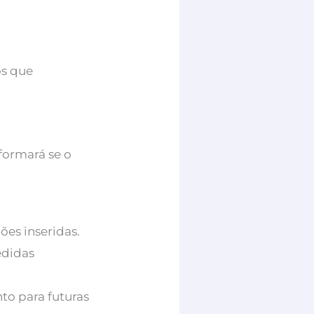
os que
nformará se o
ões inseridas.
edidas
o para futuras