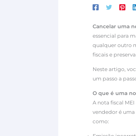
Cancelar uma no
essencial para m
qualquer outro m
fiscais e preser
Neste artigo, vo
um passo a passo
O que é uma not
A nota fiscal ME
vendedor é uma p
como: